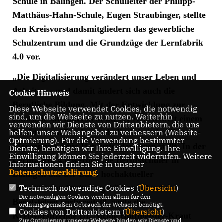
Schule in Balingen. Der Schulleiter der Philipp-
Matthäus-Hahn-Schule, Eugen Straubinger, stellte
den Kreisvorstandsmitgliedern das gewerbliche
Schulzentrum und die Grundzüge der Lernfabrik
4.0 vor.
Die Digitalisierung verändert unser Leben und
Arbeiten – und damit ändert sich auch die
Cookie Hinweis
Berufliche Bildung. Mit der Entwicklung zur
Diese Webseite verwendet Cookies, die notwendig
sind, um die Webseite zu nutzen. Weiterhin
Industrie 4.0 untersteht unsere Arbeitswelt einem
verwenden wir Dienste von Drittanbietern, die uns
Strukturwandel, der auch die Arbeitskräfte von
helfen, unser Webangebot zu verbessern (Website-
Optmierung). Für die Verwendung bestimmter
Morgen
vor neue Herausforderungen stellt. In der
Dienste, benötigen wir Ihre Einwilligung. Ihre
Einwilligung können Sie jederzeit widerrufen. Weitere
Lernfabrik 4.0 werden die Berufsschüler in
Informationen finden Sie in unserer
Datenschutzerklärung
.
Balingen
auf der Basis hochaktueller
Industriestandards ausgebildet und auf das
Technisch notwendige Cookies (
Übersicht
)
Die notwendigen Cookies werden allein für den
Berufsleben vorbereitet“, sagte die
ordnungsgemäßen Gebrauch der Webseite benötigt.
Cookies von Drittanbietern (
Übersicht
)
Kreisvorsitzende Dr. Nicole Hoffmeister-Kraut
Zur Optimierung unserer Webseite binden wir Dienste und