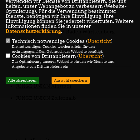
CDU Kreisverband Zollernalb
verwenden wir Dienste von Drittanbietern, die uns
helfen, unser Webangebot zu verbessern (Website-
Optmierung). Für die Verwendung bestimmter
CDU Bezirksverband Württemberg
Dienste, benötigen wir Ihre Einwilligung. Ihre
/ Hohenzollern
Einwilligung können Sie jederzeit widerrufen. Weitere
Informationen finden Sie in unserer
Datenschutzerklärung
.
CDU Landesverband Baden Württemberg
Technisch notwendige Cookies (
Übersicht
)
CDU Deutschland
Die notwendigen Cookies werden allein für den
ordnungsgemäßen Gebrauch der Webseite benötigt.
Cookies von Drittanbietern (
Übersicht
)
Zur Optimierung unserer Webseite binden wir Dienste und
Angebote von Drittanbietern ein.
Alle akzeptieren
Auswahl speichern
JUNGE UNION Albstadt
JUNGE UNION Zollernalb